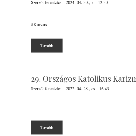
Szerző:
ferentzics
–
2024. 04. 30., k – 12:30
Kurzus
Tovább
(Új
élet
Krisztusban
-
Szegeden
egyetemistáknak)
29. Országos Katolikus Karizm
Szerző:
ferentzics
–
2022. 04. 28., cs – 16:43
Tovább
(29.
Országos
Katolikus