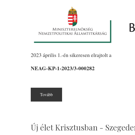
2023 április 1.-én sikeresen elrajtolt a
NEAG-KP-1-2023/3-000282
Tovább
(NEAG-
KP-
1-
2023/3-
000282
pályázat
indító)
Új élet Krisztusban - Szeged