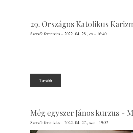
Karizmatikus
találkozó
-
délelőtt)
29. Országos Katolikus Karizm
Szerző:
ferentzics
–
2022. 04. 28., cs – 16:40
Tovább
(29.
Országos
Katolikus
Karizmatikus
találkozó)
Még egyszer János kurzus - 
Szerző:
ferentzics
–
2022. 04. 27., sze – 19:52