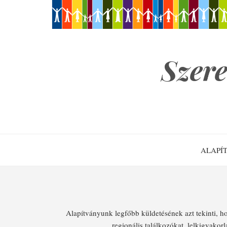
Ugrás
a
tartalomra
Szere
Main
ALAPÍ
navigation
Alapítványunk legfőbb küldeté­sének azt tekinti, h
regionális találkozókat, lelki­gyako