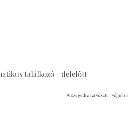
atikus találkozó - délelőtt
A szegedre tervezett - végül o