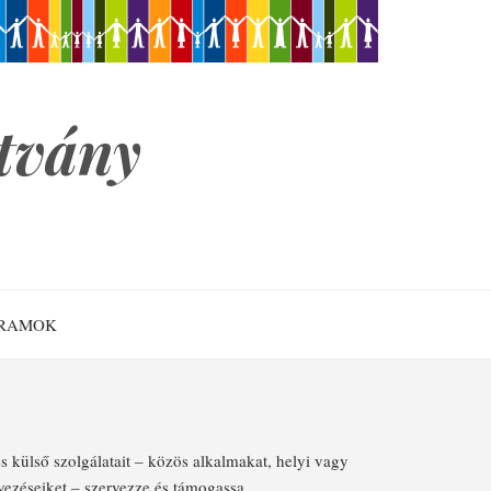
ítvány
RAMOK
s külső szolgálatait – közös alkalmakat, helyi vagy
yezései­ket – szervezze és támogassa.