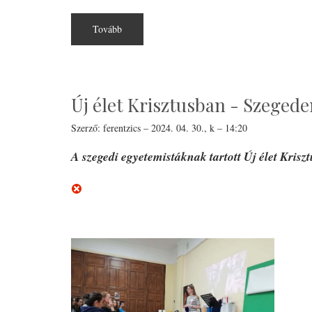
pályázat
lezárult)
Tovább
(NEAG-
KP-
1-
2024/3-
000382
projekt)
Új élet Krisztusban - Szeged
Szerző:
ferentzics
–
2024. 04. 30., k – 14:20
A szegedi egyetemistáknak tartott Új élet Krisz