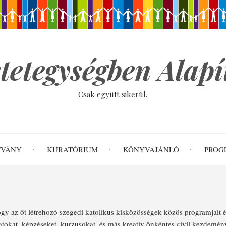
tetegységben Alap
Csak együtt sikerül.
TVÁNY
KURATÓRIUM
KÖNYVAJÁNLÓ
PROG
ogy az őt létrehozó szegedi katolikus kisközösségek közös program­jait é
rlatokat, képzéseket, kurzusokat, és más kreatív önkéntes civil kezdemén