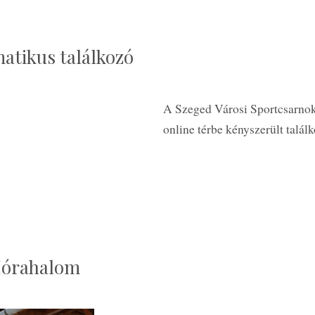
atikus találkozó
A Szeged Városi Sportcsarnokb
online térbe kényszerült talá
Mórahalom