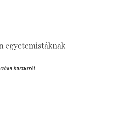
en egyetemistáknak
tusban kurzusról