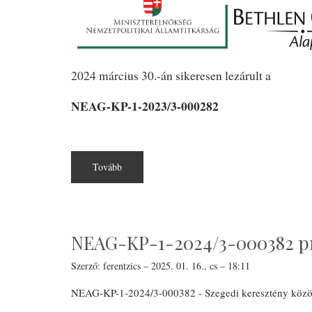
2024 március 30.-án sikeresen lezárult a
NEAG-KP-1-2023/3-000282
Tovább
(NEAG-
KP-
1-
2023/3-
000282
Béke
-
Egység
NEAG-KP-1-2024/3-000382 pr
-
Testvériség:
Dél
Szerző:
ferentzics
–
2025. 01. 16., cs – 18:11
Alföldi
keresztény
NEAG-KP-1-2024/3-000382 - Szegedi keresztény közös
közösségek
fejlesztése