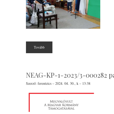
Tovább
(Új
élet
Krisztusban
-
Szegeden
egyetemistáknak)
NEAG-KP-1-2023/3-000282 pál
Szerző:
ferentzics
–
2024. 04. 30., k – 13:38