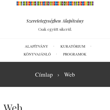
Ugrás
a
tartalomra
Szeretetegységben Alapítvány
Csak együtt sikerül.
Main
ALAPÍTVÁNY
KURATÓRIUM
navigation
KÖNYVAJÁNLÓ
PROGRAMOK
Morzsa
Címlap
Web
Web