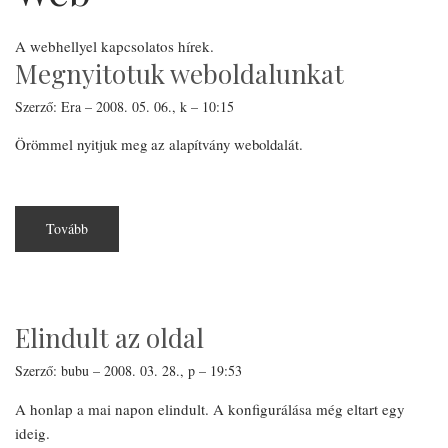
A webhellyel kapcsolatos hírek.
Megnyitotuk weboldalunkat
Szerző:
Era
–
2008. 05. 06., k – 10:15
Örömmel nyitjuk meg az alapítvány weboldalát.
Tovább
(Megnyitotuk
weboldalunkat)
Elindult az oldal
Szerző:
bubu
–
2008. 03. 28., p – 19:53
A honlap a mai napon elindult. A konfigurálása még eltart egy
ideig.